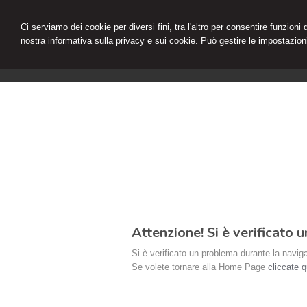
Ci serviamo dei cookie per diversi fini, tra l'altro per consentire funzioni
nostra
informativa sulla privacy e sui cookie.
Può gestire le impostazioni
Attenzione! Si è verificato
Si è verificato un problema durante la navigaz
Se volete tornare alla Home Page
cliccate q