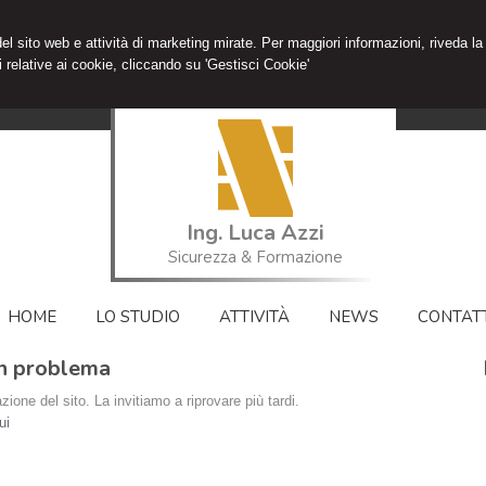
 del sito web e attività di marketing mirate. Per maggiori informazioni, riveda la
 relative ai cookie, cliccando su 'Gestisci Cookie'
Ing. Luca Azzi
Sicurezza & Formazione
HOME
LO STUDIO
ATTIVITÀ
NEWS
CONTATT
 un problema
ione del sito. La invitiamo a riprovare più tardi.
ui